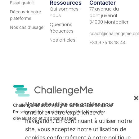
Ressources
Contacter
Essai gratuit
Qui sommes-
77 avenue du
Découvrir notre
nous
pont juvenal
plateforme
34000 Montpellier
Questions
Nos cas d'usage
fréquentes
coach@challengeme.onl
Nos articles
+33 9 75 18 18 44
Notre site utilise des cookies pour
ChallengeMe accompagne les établissements de
l’enseignement supérieur dans leur démarche
améliorer votre expérience de
d’évaluation et d’apprentissage.
navigation. En continuant à utiliser notre
site, vous acceptez notre utilisation de
cookies conformément à notre politique