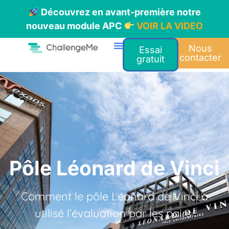
Découvrez en avant-première notre
nouveau module APC
VOIR LA VIDEO
Nous
Essai
contacter
gratuit
Pôle Léonard de Vinci
Comment le pôle Léonard de Vinci a
utilisé l’évaluation par les pairs