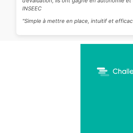
d’évaluation, ils ont gagné en autonomie e
INSEEC
"Simple à mettre en place, intuitif et effica