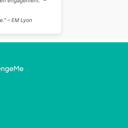
t en engagement." –
ce." – EM Lyon