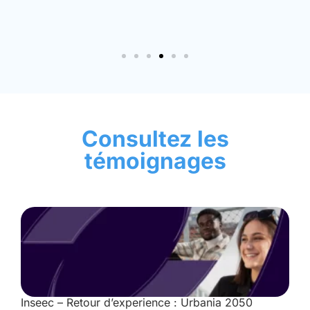
s
Consultez les
témoignages
Inseec – Retour d’experience : Urbania 2050