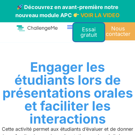
Découvrez en avant-première notre
nouveau module APC
VOIR LA VIDEO
Nous
Essai
contacter
gratuit
Engager les
étudiants lors de
présentations orales
et faciliter les
interactions
Cette activité permet aux étudiants d’évaluer et de donner