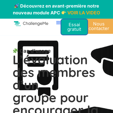
Découvrez en avant-première notre
nouveau module APC
VOIR LA VIDEO
Nous
Essai
contacter
gratuit
Cas d'usage
L’évaluation
des membres
d’un
groupe pour
encourager la