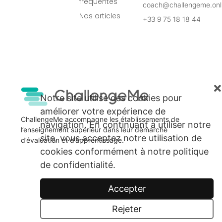
fréquentes
coach@challengeme.onl
Nos articles
+33 9 75 18 18 44
Notre site utilise des cookies pour
améliorer votre expérience de
ChallengeMe accompagne les établissements de
navigation. En continuant à utiliser notre
l’enseignement supérieur dans leur démarche
site, vous acceptez notre utilisation de
d’évaluation et d’apprentissage.
cookies conformément à notre politique
de confidentialité.
Accepter
Rejeter