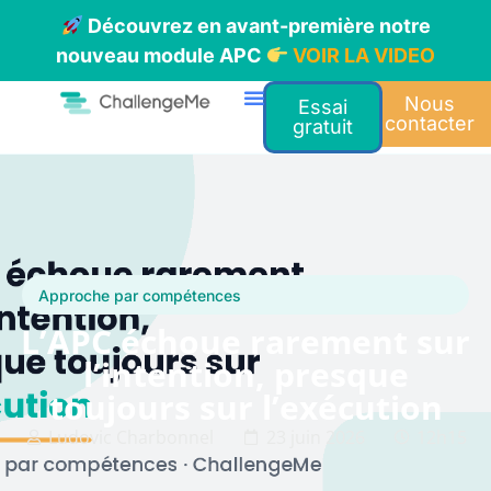
Découvrez en avant-première notre
nouveau module APC
VOIR LA VIDEO
Nous
Essai
contacter
gratuit
Approche par compétences
L’APC échoue rarement sur
l’intention, presque
toujours sur l’exécution
Ludovic Charbonnel
23 juin 2026
12h15