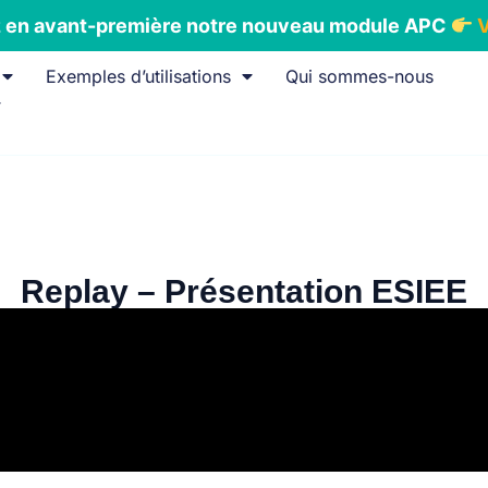
en avant-première notre nouveau module APC
V
Exemples d’utilisations
Qui sommes-nous
Replay – Présentation ESIEE