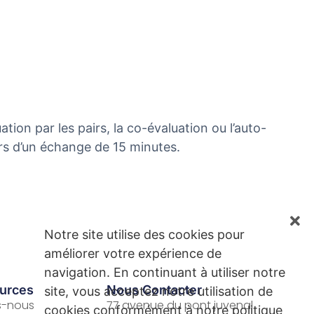
ion par les pairs, la co-évaluation ou l’auto-
rs d’un échange de 15 minutes.
Notre site utilise des cookies pour
améliorer votre expérience de
navigation. En continuant à utiliser notre
urces
Nous Contacter
site, vous acceptez notre utilisation de
s-nous
77 avenue du pont juvenal
cookies conformément à notre politique